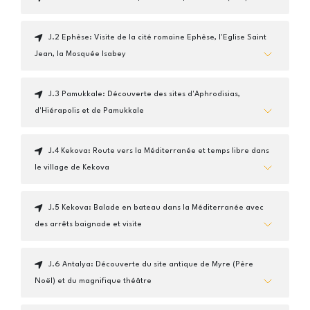
J.2 Ephèse: Visite de la cité romaine Ephèse, l'Eglise Saint
Jean, la Mosquée Isabey
J.3 Pamukkale: Découverte des sites d'Aphrodisias,
d'Hiérapolis et de Pamukkale
J.4 Kekova: Route vers la Méditerranée et temps libre dans
le village de Kekova
J.5 Kekova: Balade en bateau dans la Méditerranée avec
des arrêts baignade et visite
J.6 Antalya: Découverte du site antique de Myre (Père
Noël) et du magnifique théâtre